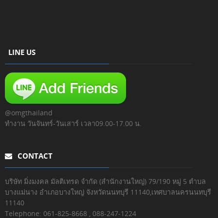
LINE US
@omgthailand
ทำงาน วันจันทร์-วันเสาร์ เวลา09.00-17.00 น.
CONTACT
บริษัท มิ่งมงคล มัลติเทรด จำกัด (สำนักงานใหญ่) 79/190 หมู่ 5 ตำบล
บางแม่นาง อำเภอบางใหญ่ จังหวัดนนทบุรี 11140,เทศบาลนครนนทบุรี
11140
Telephone:
061-825-8668 , 088-247-1224